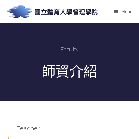
Menu
Faculty
師資介紹
Teacher